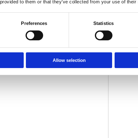
 provided to them or that they’ve collected from your use of their
Preferences
Statistics
nd 25 års erfaring og flere tusinde forskellige projekter bag os
aterialer og garanterer at både brugsværdi og salgsværdi holder i
me - til aftalt tid og pris? Så ring til os og lad os give et bud p
Allow selection