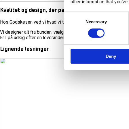
other information that you’ve
Kvalitet og design, der passer til jer
Consent
Necessary
Hos Godskesen ved vi hvad vi taler om. Vi har efterhånden mere e
Selection
Vi designer alt fra bunden, vælger kun de bedste certificerede m
Er I på udkig efter en leverandør, der kan fuldende jeres boligdrøm
Lignende løsninger
Deny