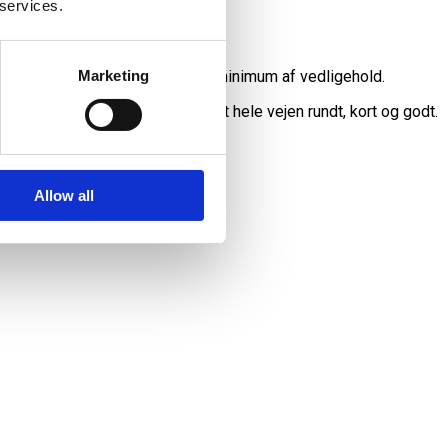
 services.
Marketing
. Individuelle løsninger, med et minimum af vedligehold.
 flere generationer. Bæredygtigt hele vejen rundt, kort og godt.
å opgaven.
Allow all