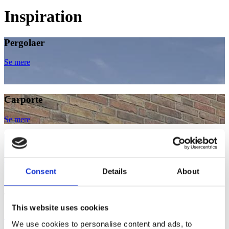
Inspiration
Pergolaer
Se mere
Carporte
Se mere
Sammenbygget carporte
Se mere
Consent
Details
About
Terrasseoverdækning
This website uses cookies
Se mere
We use cookies to personalise content and ads, to