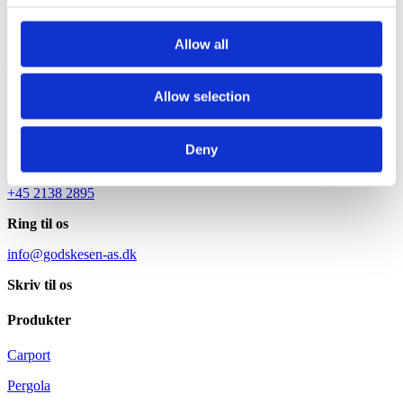
Accepter
(*)
Acceptér
Allow all
Send henvendelse
Allow selection
Lyst til mere?
Ring 2138 2895 og book et møde i vores
Deny
showroom
+45 2138 2895
Ring til os
info@godskesen-as.dk
Skriv til os
Produkter
Carport
Pergola