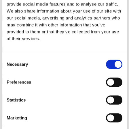
provide social media features and to analyse our traffic.
We also share information about your use of our site with
Navn
our social media, advertising and analytics partners who
may combine it with other information that you’ve
Adresse
provided to them or that they’ve collected from your use
of their services.
Post nr. & by
Consent
E-mail
Necessary
Selection
Telefonnummer
Preferences
Evt. besked
Statistics
Marketing
Jeg har læst og accepterer
privatlivspolitikken.