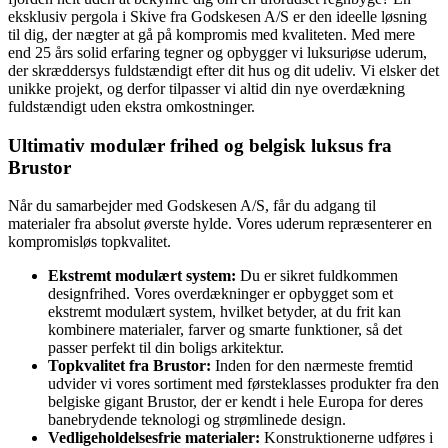
eksklusiv pergola i Skive fra Godskesen A/S er den ideelle løsning
til dig, der nægter at gå på kompromis med kvaliteten. Med mere
end 25 års solid erfaring tegner og opbygger vi luksuriøse uderum,
der skræddersys fuldstændigt efter dit hus og dit udeliv. Vi elsker det
unikke projekt, og derfor tilpasser vi altid din nye overdækning
fuldstændigt uden ekstra omkostninger.
Ultimativ modulær frihed og belgisk luksus fra
Brustor
Når du samarbejder med Godskesen A/S, får du adgang til
materialer fra absolut øverste hylde. Vores uderum repræsenterer en
kompromisløs topkvalitet.
Ekstremt modulært system:
Du er sikret fuldkommen
designfrihed. Vores overdækninger er opbygget som et
ekstremt modulært system, hvilket betyder, at du frit kan
kombinere materialer, farver og smarte funktioner, så det
passer perfekt til din boligs arkitektur.
Topkvalitet fra Brustor
:
Inden for den nærmeste fremtid
udvider vi vores sortiment med førsteklasses produkter fra den
belgiske gigant Brustor, der er kendt i hele Europa for deres
banebrydende teknologi og strømlinede design.
Vedligeholdelsesfrie materialer
:
Konstruktionerne udføres i