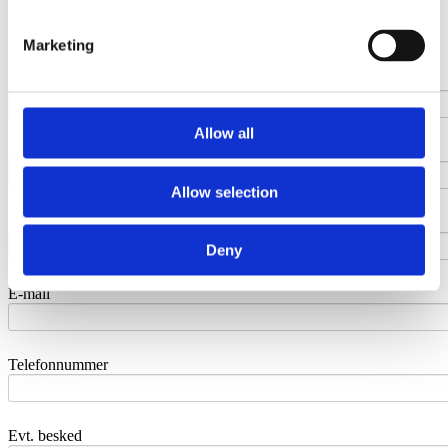
Pergolaer
Galleri Pergolaer
Marketing
Besøg vores showroom
Navn
Allow all
Adresse
Allow selection
Post nr. & by
Deny
E-mail
Telefonnummer
Evt. besked