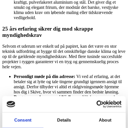
kraftigt, pulverlakeret aluminium og stål. Det giver dig et
smukt og elegant frirum, der modstår det barske, vestjyske
klima uden krav om løbende maling eller tidskrævende
vedligehold.
25 års erfaring sikrer dig mod skrappe
myndighedskrav
Selvom et uderum ser enkelt ud på papiret, kan det være en stor
teknisk udfordring at bygge til det omskiftelige danske klima og leve
op til de gældende myndighedskrav. Med flere tusinde succesfulde
projekter i ryggen garanterer vi en tryg og gennemskuelig proces
hele vejen.
Personligt møde på din adresse:
Vi ved af erfaring, at det
betaler sig at lytte og tale tingene grundigt igennem ansigt til
ansigt. Derfor tilbyder vi altid et rådgivningsmøde hjemme
hos dig i Skive, hvor vi sammen finder den bedste løsning.
Besøg vores showroom i Kjellerup
:
Vil du gerne mærke
kvaliteten og afprøve de mange funktioner i virkeligheden? Så
er du altid velkommen til at booke en tid i vores store
showroom, hvor vi står klar med professionel sparring.
Bæredygtig kvalitet til flere generationer
:
Vi vælger vores
Consent
Details
About
råmaterialer med stor omtanke for miljøet og stiller tårnhøje
krav til vores leverandører. For os handler bæredygtighed om