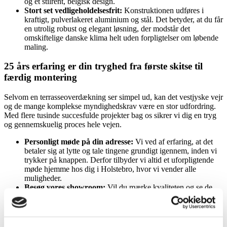
og et stilrent, belgisk design.
Stort set vedligeholdelsesfrit
:
Konstruktionen udføres i
kraftigt, pulverlakeret aluminium og stål. Det betyder, at du får
en utrolig robust og elegant løsning, der modstår det
omskiftelige danske klima helt uden forpligtelser om løbende
maling.
25 års erfaring er din tryghed fra første skitse til
færdig montering
Selvom en terrasseoverdækning ser simpel ud, kan det vestjyske vejr
og de mange komplekse myndighedskrav være en stor udfordring.
Med flere tusinde succesfulde projekter bag os sikrer vi dig en tryg
og gennemskuelig proces hele vejen.
Personligt møde på din adresse:
Vi ved af erfaring, at det
betaler sig at lytte og tale tingene grundigt igennem, inden vi
trykker på knappen. Derfor tilbyder vi altid et uforpligtende
møde hjemme hos dig i Holstebro, hvor vi vender alle
muligheder.
Besøg vores showroom
:
Vil du mærke kvaliteten og se de
mange smarte funktioner med dine egne øjne? Vores store
showroom i Kjellerup står altid klar til at tage imod dig til en
professionel snak over en kop kaffe.
Omtanke for miljøet
:
Bæredygtighed handler for os om at