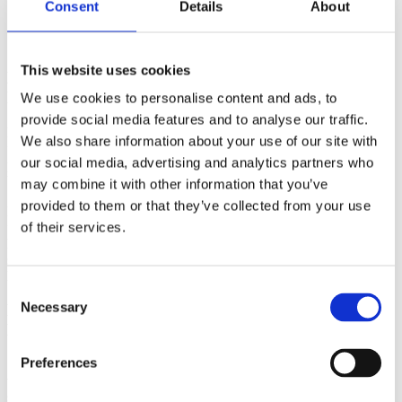
Consent
Details
About
skabe langtidsholdbare løsninger. Vi udnytter vores
råmaterialer bedst muligt og stiller tårnhøje krav til vores
leverandørers kvalitet og ordentlige arbejdsforhold.
This website uses cookies
Kommunens lange sagsbehandling gør hurtig
kontakt nødvendig
We use cookies to personalise content and ads, to
provide social media features and to analyse our traffic.
Hos Godskesen A/S er vi kendt for vores hurtige leveringstid, når
We also share information about your use of our site with
først projektet er godkendt. Det er dog vigtigt at være opmærksom
our social media, advertising and analytics partners who
på, at Holstebro Kommune ofte kan bruge op til 6 måneder på at
behandle en byggetilladelse til faste uderum og overdækninger.
may combine it with other information that you’ve
provided to them or that they’ve collected from your use
Hvis du vil være sikker på, at din nye, skræddersyede pergola står
of their services.
fuldstændig klar til forårets første solstråler eller sommerens
hyggestunder i haven, opfordrer vi til at tage hurtig kontakt. Ved at
starte dialogen og ansøgningsprocessen i god tid sikrer vi, at de
kommunale ventetider ikke spænder ben for dine boligdrømme.
Consent
Necessary
Lad os realisere drømmen om det perfekte uderum i
Selection
Holstebro
Preferences
Skab et fantastisk og vejrbestandigt samlingspunkt for familie og
venner, der tilfører markant værdi til din ejendom og forlænger
sommersæsonen.