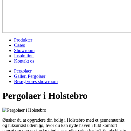
Produkter
Cases
Showroom
Inspiration
Kontakt os
Pergolaer
Galleri Pergolaer
Besøg vores showroom
Pergolaer i Holstebro
Ønsker du at opgradere din bolig i Holstebro med et gennemtænkt
og luksuriøst udemiljø, hvor du kan nyde haven i fuld komfort –
uanset om den vestjyske vind suser, eller solen bager? En eksklusiv