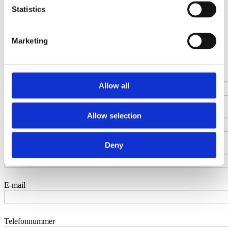
Statistics
Kontakt Godskesen A/S i dag - Du finder vores kontaktinformation
nederst på websiden.
Marketing
Pergolaer
Galleri Pergolaer
Besøg vores showroom
Navn
Allow all
Adresse
Allow selection
Deny
Post nr. & by
E-mail
Telefonnummer