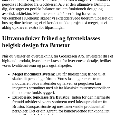
pergola i Holstebro fra Godskesen A/S er den ultimative løsning til
dig, der søger en perfekt balance mellem funktionelt design og
æstetisk arkitektur. Med mere end 25 års erfaring fra vores
virksomhed i Kjellerup skaber vi skræddersyede uderum tilpasset dit
hus og dine behov, og vi elsker det unikke projekt så meget, at vi
aldrig opkræver ekstra for tilpasningen.
Ultramodulær frihed og førsteklasses
belgisk design fra Brustor
Når du vælger en overdækning fra Godskesen A/S, investerer du i et
high-end produkt, hvor der er kræset for hver eneste detalje, hvilket
vores kvalitetsniveau og pris også afspejler.
Meget modulært system:
Du får fuldstændig frihed til at
skabe dit personlige frirum. Vores løsninger er ekstremt
modulære i både materialer og farver, så pergolaen kan
integreres strømlinet med alt fra klassiske murermestervillaer
til moderne funkisbyggeri.
Europæisk topklasse fra Brustor
:
Inden for den nærmeste
fremtid udvider vi vores sortiment med luksusprodukter fra
Brustor, Europas største og mest anerkendte producent af
pergolaer. Det er din garanti for banebrydende funktionalitet