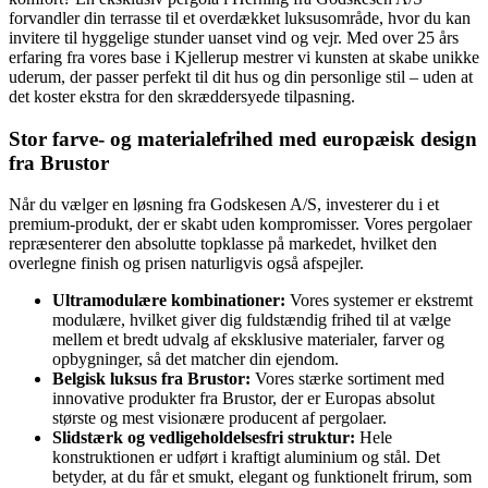
forvandler din terrasse til et overdækket luksusområde, hvor du kan
invitere til hyggelige stunder uanset vind og vejr. Med over 25 års
erfaring fra vores base i Kjellerup mestrer vi kunsten at skabe unikke
uderum, der passer perfekt til dit hus og din personlige stil – uden at
det koster ekstra for den skræddersyede tilpasning.
Stor farve- og materialefrihed med europæisk design
fra Brustor
Når du vælger en løsning fra Godskesen A/S, investerer du i et
premium-produkt, der er skabt uden kompromisser. Vores pergolaer
repræsenterer den absolutte topklasse på markedet, hvilket den
overlegne finish og prisen naturligvis også afspejler.
Ultramodulære kombinationer:
Vores systemer er ekstremt
modulære, hvilket giver dig fuldstændig frihed til at vælge
mellem et bredt udvalg af eksklusive materialer, farver og
opbygninger, så det matcher din ejendom.
Belgisk luksus fra Brustor
:
Vores stærke sortiment med
innovative produkter fra Brustor, der er Europas absolut
største og mest visionære producent af pergolaer.
Slidstærk og vedligeholdelsesfri struktur
:
Hele
konstruktionen er udført i kraftigt aluminium og stål. Det
betyder, at du får et smukt, elegant og funktionelt frirum, som