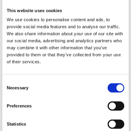
Lang sagsbehandlingstid i kommunen kræver tidlig
This website uses cookies
planlægning
We use cookies to personalise content and ads, to
Hos Godskesen A/S garanterer vi en hurtig leveringstid, når først dit
provide social media features and to analyse our traffic.
projekt er sat i produktion. Det er dog vigtigt at være opmærksom
We also share information about your use of our site with
på, at Herning Kommune ofte kan bruge op til 6 måneder på at
behandle en byggetilladelse til faste overdækninger og uderum.
our social media, advertising and analytics partners who
may combine it with other information that you’ve
Vil du være sikker på, at din nye, eksklusive pergola står
fuldstændig klar til sommerens grillfester eller efterårets
provided to them or that they’ve collected from your use
hyggestunder, opfordrer vi til hurtig kontakt. Ved at starte
of their services.
ansøgningsprocessen i god tid sikrer vi, at de kommunale ventetider
ikke spænder ben for dine udelivsdrømme.
Lad os designe rammerne for dit nye udeliv i
Consent
Herning
Necessary
Selection
Invester i en tidløs og elegant løsning, der forlænger
sommersæsonen og skaber det perfekte samlingspunkt for hele
Preferences
familien midt i haven.
Kontakt Godskesen A/S i dag - Vi står klar til at rådgive dig.
Statistics
Pergolaer