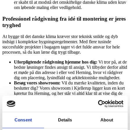
er skabt til at modstå det omskiftelige danske klima uden krav
om løbende maling eller vedligehold.
Professionel rådgivning fra idé til montering er jeres
tryghed
At bygge til det danske klima kræver stor teknisk snilde og dyb
indsigt i komplekse bygningsregelmenter. Med flere tusinde
succesfulde projekter i bagagen tager vi det fulde ansvar for hele
processen, så du kan læne dig trygt tilbage.
Uforpligtende rådgivning hjemme hos dig:
Vi tror på, at de
bedste løsninger findes ansigt til ansigt. Vi tilbyder derfor altid
et møde på din adresse i eller ved Herning, hvor vi rådgiver
dig om placering, lysindfald og arkitektoniske muligheder.
Besøg vores showroom
:
Vil du mærke kvaliteten, inden du
beslutter dig? Vores showroom i Kjellerup ligger kun en kort
køretur fra Herning, og her står vi altid klar til at vise dig de
mange smarte funktioner i virkeligheden.
Bæredygtighed, der holder i generationer
:
Vi vælger vores
råmaterialer med stor omtanke for miljøet og udnytter dem
bedst muligt. Bæredygtighed handler for os om at bygge
uderum i så høj kvalitet, at de tilfører ejendommen værdi i
Consent
Details
About
mange årtier.